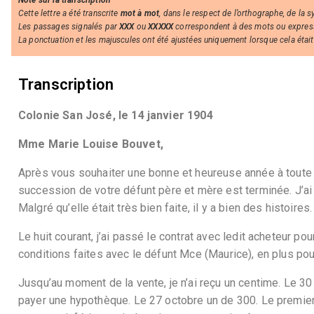
Note sur la transcription
Cette lettre a été transcrite
mot à mot
, dans le respect de l’orthographe, de la 
Les passages signalés par
XXX
ou
XXXXX
correspondent à des mots ou expressio
La ponctuation et les majuscules ont été ajustées uniquement lorsque cela était n
Transcription
Colonie San José, le 14 janvier 1904
Mme Marie Louise Bouvet,
Après vous souhaiter une bonne et heureuse année à toute vo
succession de votre défunt père et mère est terminée. J’ai 
Malgré qu’elle était très bien faite, il y a bien des histoires.
Le huit courant, j’ai passé le contrat avec ledit acheteur po
conditions faites avec le défunt Mce (Maurice), en plus pour
Jusqu’au moment de la vente, je n’ai reçu un centime. Le 30 j
payer une hypothèque. Le 27 octobre un de 300. Le premier à