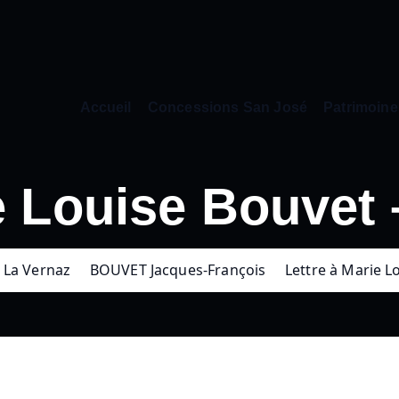
Accueil
Concessions San José
Patrimoine
e Louise Bouvet 
La Vernaz
BOUVET Jacques-François
Lettre à Marie L