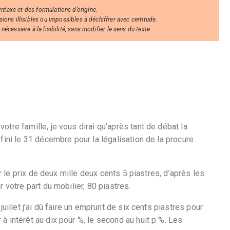
syntaxe et des formulations d’origine.
ns illisibles ou impossibles à déchiffrer avec certitude.
écessaire à la lisibilité, sans modifier le sens du texte.
tre famille, je vous dirai qu’après tant de débat la
fini le 31 décembre pour la légalisation de la procure.
ur le prix de deux mille deux cents 5 piastres, d’après les
 votre part du mobilier, 80 piastres.
uillet j’ai dû faire un emprunt de six cents piastres pour
 intérêt au dix pour %, le second au huit p %. Les