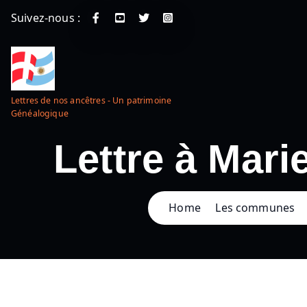
Suivez-nous :
Lettres de nos ancêtres - Un patrimoine
Généalogique
Lettre à Mari
Home
Les communes