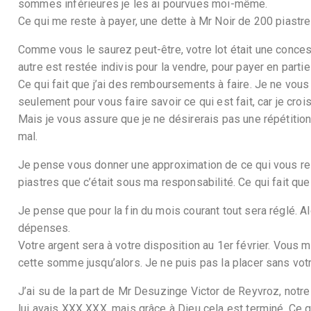
sommes inférieures je les ai pourvues moi-même.
Ce qui me reste à payer, une dette à Mr Noir de 200 piastres
Comme vous le saurez peut-être, votre lot était une conce
autre est restée indivis pour la vendre, pour payer en parti
Ce qui fait que j’ai des remboursements à faire. Je ne vous
seulement pour vous faire savoir ce qui est fait, car je cro
Mais je vous assure que je ne désirerais pas une répétition.
mal.
Je pense vous donner une approximation de ce qui vous rest
piastres que c’était sous ma responsabilité. Ce qui fait que
Je pense que pour la fin du mois courant tout sera réglé. Al
dépenses.
Votre argent sera à votre disposition au 1er février. Vous 
cette somme jusqu’alors. Je ne puis pas la placer sans votr
J’ai su de la part de Mr Desuzinge Victor de Reyvroz, notre 
lui avais XXX XXX, mais grâce à Dieu cela est terminé. Ce qu