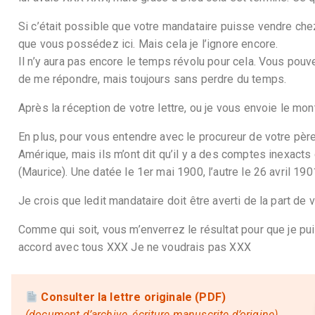
Si c’était possible que votre mandataire puisse vendre chez
que vous possédez ici. Mais cela je l’ignore encore.
Il n’y aura pas encore le temps révolu pour cela. Vous po
de me répondre, mais toujours sans perdre du temps.
Après la réception de votre lettre, ou je vous envoie le mont
En plus, pour vous entendre avec le procureur de votre pèr
Amérique, mais ils m’ont dit qu’il y a des comptes inexact
(Maurice). Une datée le 1er mai 1900, l’autre le 26 avril 190
Je crois que ledit mandataire doit être averti de la part de 
Comme qui soit, vous m’enverrez le résultat pour que je 
accord avec tous XXX Je ne voudrais pas XXX
Consulter la lettre originale (PDF)
(document d’archive, écriture manuscrite d’origine)